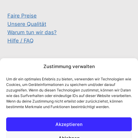
Faire Preise
Unsere Qualität
Warum tun wir das?
Hilfe / FAQ
KONTAKT
Zustimmung verwalten
Um dir ein optimales Erlebnis zu bieten, verwenden wir Technologien wie
schluesselteam@gmx.de
Cookies, um Geräteinformationen zu speichern und/oder darauf
zuzugreifen. Wenn du diesen Technologien zustimmst, können wir Daten
0157 / 333 26 326
wie das Surfverhalten oder eindeutige IDs auf dieser Website verarbeiten.
Alte Salzstr. 5A, 21516 Schulendorf
Wenn du deine Zustimmung nicht erteilst oder zurückziehst, können
bestimmte Merkmale und Funktionen beeinträchtigt werden.
chaty
Akzeptieren
Hide