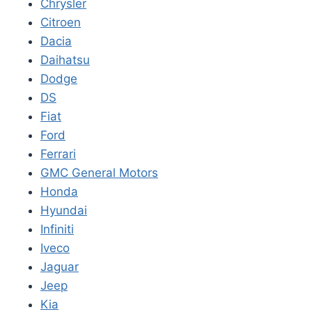
Chrysler
Citroen
Dacia
Daihatsu
Dodge
DS
Fiat
Ford
Ferrari
GMC General Motors
Honda
Hyundai
Infiniti
Iveco
Jaguar
Jeep
Kia