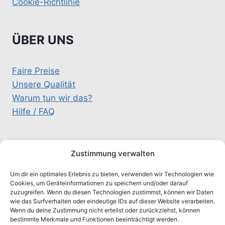
Cookie-Richtlinie
ÜBER UNS
Faire Preise
Unsere Qualität
Warum tun wir das?
Hilfe / FAQ
KONTAKT
Zustimmung verwalten
Um dir ein optimales Erlebnis zu bieten, verwenden wir Technologien wie
schluesselteam@gmx.de
Cookies, um Geräteinformationen zu speichern und/oder darauf
zuzugreifen. Wenn du diesen Technologien zustimmst, können wir Daten
0157 / 333 26 326
wie das Surfverhalten oder eindeutige IDs auf dieser Website verarbeiten.
Alte Salzstr. 5A, 21516 Schulendorf
Wenn du deine Zustimmung nicht erteilst oder zurückziehst, können
bestimmte Merkmale und Funktionen beeinträchtigt werden.