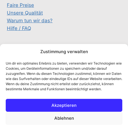
Faire Preise
Unsere Qualität
Warum tun wir das?
Hilfe / FAQ
KONTAKT
Zustimmung verwalten
Um dir ein optimales Erlebnis zu bieten, verwenden wir Technologien wie
schluesselteam@gmx.de
Cookies, um Geräteinformationen zu speichern und/oder darauf
zuzugreifen. Wenn du diesen Technologien zustimmst, können wir Daten
0157 / 333 26 326
wie das Surfverhalten oder eindeutige IDs auf dieser Website verarbeiten.
Alte Salzstr. 5A, 21516 Schulendorf
Wenn du deine Zustimmung nicht erteilst oder zurückziehst, können
bestimmte Merkmale und Funktionen beeinträchtigt werden.
chaty
Akzeptieren
Hide
Ablehnen
© 2026 Schluesselteam - WordPress Theme von
Kadence WP