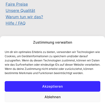
Faire Preise
Unsere Qualität
Warum tun wir das?
Hilfe / FAQ
KONTAKT
Zustimmung verwalten
Um dir ein optimales Erlebnis zu bieten, verwenden wir Technologien wie
schluesselteam@gmx.de
Cookies, um Geräteinformationen zu speichern und/oder darauf
zuzugreifen. Wenn du diesen Technologien zustimmst, können wir Daten
0157 / 333 26 326
wie das Surfverhalten oder eindeutige IDs auf dieser Website verarbeiten.
Alte Salzstr. 5A, 21516 Schulendorf
Wenn du deine Zustimmung nicht erteilst oder zurückziehst, können
bestimmte Merkmale und Funktionen beeinträchtigt werden.
chaty
Akzeptieren
Hide
Ablehnen
© 2026 Schluesselteam - WordPress Theme von
Kadence WP