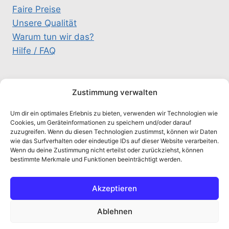
Faire Preise
Unsere Qualität
Warum tun wir das?
Hilfe / FAQ
KONTAKT
Zustimmung verwalten
Um dir ein optimales Erlebnis zu bieten, verwenden wir Technologien wie
schluesselteam@gmx.de
Cookies, um Geräteinformationen zu speichern und/oder darauf
zuzugreifen. Wenn du diesen Technologien zustimmst, können wir Daten
0157 / 333 26 326
wie das Surfverhalten oder eindeutige IDs auf dieser Website verarbeiten.
Alte Salzstr. 5A, 21516 Schulendorf
Wenn du deine Zustimmung nicht erteilst oder zurückziehst, können
bestimmte Merkmale und Funktionen beeinträchtigt werden.
chaty
Akzeptieren
Hide
Ablehnen
© 2026 Schluesselteam - WordPress Theme von
Kadence WP